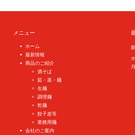
メニュー
ホーム
最新情報
商品のご紹介
月
酒そば
茹・蒸・麺
生麺
調理麺
乾麺
餃子皮等
業務用麺
会社のご案内